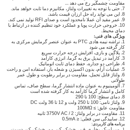
مقاومت چشمگیر رخ می دهد ...
7. حتی با توجه به تغییرات ولتاژ، مکانیزم دما ثابت خواهد ماند.
8. این می تواند راه حل ارزان قیمت باشد.
9. عمر مفید آن عملا نامحدود است و صدای RFI تولید نمی کند.
10. خروجی حرارت پویا و عملکرد خود تنظیم کننده در ارتباط با
دمای محیط.
ویژگی های فنی:
1. تراشه نیمه هادی PTC به عنوان عنصر گرمایش مرکزی به
کار گرفته می شود
2. پلاگین و بازی، افزایش درجه حرارت سریع
3. کارآمد در تبدیل برق به گرما، انرژی کارآمد
4. طراحی دو جداره، حفظ دمای ثابت اتوماتیک
5. عملیات آرام، بدون اکسیژن و شعله باز، استفاده امن و راحت
6. ولتاژ قابل تحمل، مقاومت در برابر رطوبت و طول عمر
طولانی
7. آلومینیوم به عنوان ماده انتشار گرما، سطح صاف، تماس
کامل و انتشار گرما کارآمد به کار گرفته شده است
8. دمای سطح: 100 تا 290
9. ولتاژ نامی: 100 تا 250 ولت و 12 تا 36 ولت DC
مقاومت عایق: ≥ 100MΩ
11. مقاومت در برابر ولتاژ: 3750V AC / 2 ثانیه
12. ساییدگی سن فعلی: ≤ 0.5mA
برنامه های کاربردی:
1. سرامیک بخاری فن، خشک کن مو، خشک کن دست،