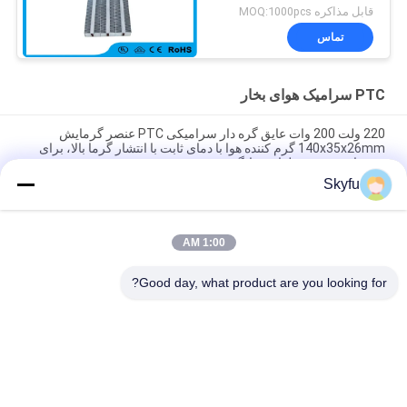
قابل مذاکره MOQ:1000pcs
تماس
PTC سرامیک هوای بخار
220 ولت 200 وات عایق گره دار سرامیکی PTC عنصر گرمایش
140x35x26mm گرم کننده هوا با دمای ثابت با انتشار گرما بالا، برای
تجهیزات صنعتی و لوازم خانگی
Skyfu
صرفه جویی در انرژی اتاق PTC هواپیمای هواپیمای هواپیمای هواپیمای
هواپیمای هواپیمای هواپیمای هواپیمای هواپیمای خانه امن
1:00 AM
48V 200w 75x76x26mm ptc فلز سرامیکی فن هواگرمکن عنصر
گرمایشی برای سیستم های تهویه مطبوع
Good day, what product are you looking for?
دسته بندی های محبوب
همه
PTC سرامیک گرم 
MCH سرامیک بخاری
کننده