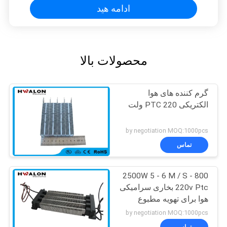
ادامه هید
محصولات بالا
گرم کننده های هوا
الکتریکی PTC 220 ولت
by negotiation MOQ:1000pcs
تماس
800 - 2500W 5 - 6 M / S
220v Ptc بخاری سرامیکی
هوا برای تهویه مطبوع
خودرو
by negotiation MOQ:1000pcs