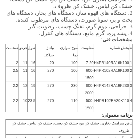
خشک کن لباس، خشک کن ظروف.
2. دستگاه های قهوه ساز، دستگاه های بخار، دستگاه های
پخت و پز، سونا صورت، دستگاه های مرطوب کننده.
3. جراحی، موم گرم، تفنگ چسب، رطوبت گیر.
4. پشه پره، گرم مایع، دستگاه های کنترل.
مشخصات فنی:
نه
بخش شماره
مقاومت
موج سواری.
ولتاژ
طول
عرض
ضخامت
دما
حداکثر
2
11
16
20
100
7-20
H4PR140RA16K100
1
2.5
11
16
270
100
600-
H4PR102RA19K100
2
1500
2.2
12
19
270
230
800-
H4PR142RA19K230
3
2000
2.2
10
23.5
270
110
500-
H4PR102RA20K110
4
1500
برنامه معمولی:
1
فن سرامیک بخاری، خشک کن مو، خشک کن دست، خشک کن لباس، خشک کن
ظروف