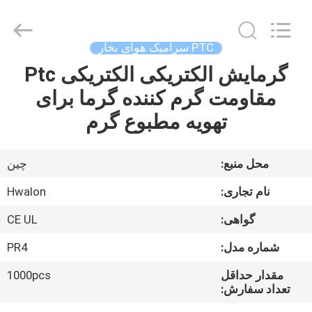
Shenzhen
Hwalon
Electronic
Co.,
Ltd..
PTC سرامیک هوای بخار
All
Rights
گرمایش الکتریکی الکتریکی Ptc
خانه
Reserved.
مقاومت گرم کننده گرما برای
محصولات
تهویه مطبوع گرم
درباره
محل منبع:
چین
ما
نام تجاری:
Hwalon
گواهی:
CE UL
بازدید
شماره مدل:
PR4
از
کارخانه
مقدار حداقل
1000pcs
تعداد سفارش: