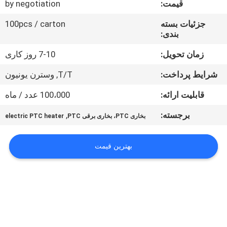
قیمت:
by negotiation
کنترل
کیفیت
جزئیات بسته
100pcs / carton
بندی:
با
زمان تحویل:
7-10 روز کاری
ما
شرایط پرداخت:
T/T, وسترن یونیون
تماس
قابلیت ارائه:
100،000 عدد / ماه
بگیرید
برجسته:
,
بخاری PTC، بخاری برقی PTC
electric PTC heater
اخبار
بهترین قیمت
درخواست
قیمت
نقشه