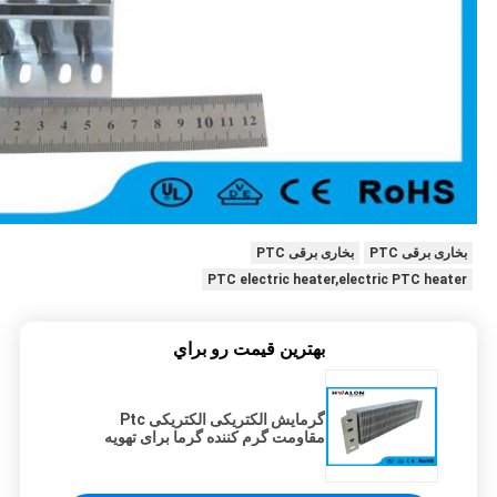
بخاری برقی PTC
بخاری برقی PTC
PTC electric heater,electric PTC heater
بهترين قيمت رو براي
گرمایش الکتریکی الکتریکی Ptc
مقاومت گرم کننده گرما برای تهویه
مطبوع گرم