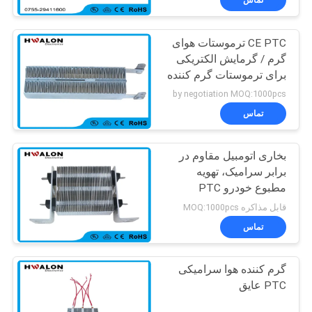
تماس
CE PTC ترموستات هوای
گرم / گرمایش الکتریکی
برای ترموستات گرم کننده
کف
by negotiation MOQ:1000pcs
تماس
بخاری اتومبیل مقاوم در
برابر سرامیک، تهویه
مطبوع خودرو PTC
Electric Heater
قابل مذاکره MOQ:1000pcs
تماس
گرم کننده هوا سرامیکی
PTC عایق