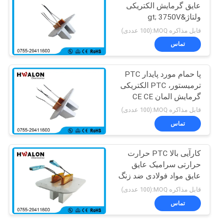
عایق گرمایش الکتریکی
ولتاژ&gt; 3750V
41
قابل مذاکره MOQ:(100 عددی)
ترمستور محدود کننده
تماس
جریان ورودی NTC
پا حمام مورد پایدار PTC
ترمیستور، PTC الکتریکی
گرمایش المان CE CE
گواهینامه
قابل مذاکره MOQ:(100 عددی)
تماس
60
سنسور دمای
کارآیی بالا PTC حرارت
حرارتی سرامیک عایق
ترمیستور NTC
عایق مواد فولادی ضد زنگ
قابل مذاکره MOQ:(100 عددی)
تماس