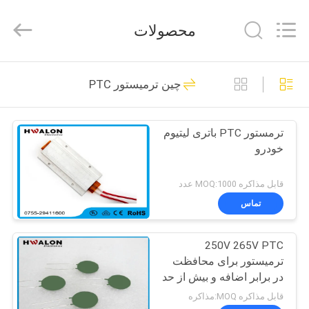
Shenzhen
Hwalon
Electronic
محصولات
Co.,
Ltd..
All
Rights
خانه
Reserved.
128
چین ترمیستور PTC
PTC سرامیک گرم
محصولات
کننده
ترمستور PTC باتری لیتیوم
خودرو
درباره
ما
قابل مذاکره MOQ:1000 عدد
تماس
40
بازدید
250V 265V PTC
از
MCH سرامیک بخاری
ترمیستور برای محافظت
کارخانه
در برابر اضافه و بیش از حد
قابل مذاکره MOQ:مذاکره