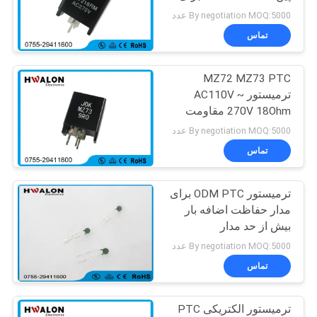
تلویزیون Degaussing
سایت
By negotiation MOQ:5000 عدد
تماس
30
سیاست
MZ72 MZ73 PTC
حفظ
PTC آبگرمکن
ترمیستور AC110V ~
حریم
270V 18Ohm مقاومت
برای تلویزیون Degaussing
خصوصی
By negotiation MOQ:5000 عدد
تماس
ترمیستور ODM PTC برای
148
مدار حفاظت اضافه بار
بیش از حد مدار
عنصر گرمایش PTC
By negotiation MOQ:5000 عدد
تماس
ترمیستور الکتریکی PTC