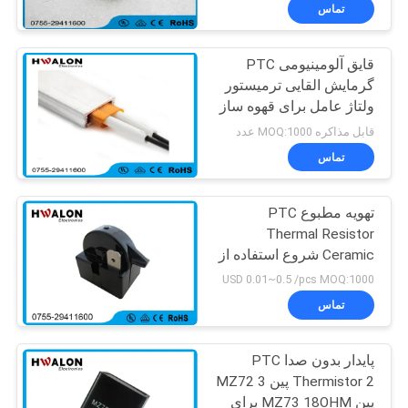
کنترل
تماس
کیفیت
قایق آلومینیومی PTC
197
گرمایش القایی ترمیستور
با
ولتاژ عامل برای قهوه ساز
PTC سرامیک هوای
ما
قابل مذاکره MOQ:1000 عدد
بخار
تماس
تماس
بگیرید
تهویه مطبوع PTC
Thermal Resistor
اخبار
Ceramic شروع استفاده از
58
یخچال و فریزر رله
USD 0.01~0.5 /pcs MOQ:1000
درخواست
تماس
بخاری هوا سرامیک
قیمت
پایدار بدون صدا PTC
Thermistor 2 پین MZ72 3
نقشه
پین MZ73 18OHM برای