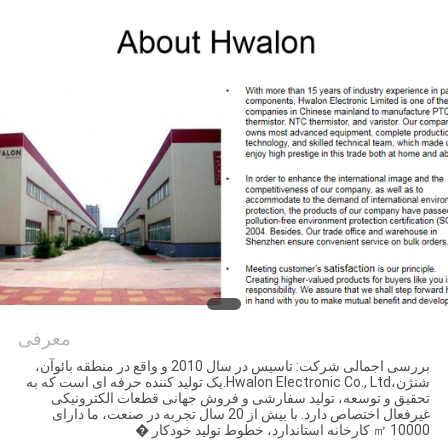
کنترل
کیفیت
با
ما
تماس
بگیرید
اخبار
درخواست
معرفی
بررسی اجمالی شرکت: تاسیس در سال 2010 و واقع در منطقه بائوآن،
قیمت
شنژن،Hwalon Electronic Co., Ltd.یک تولید کننده حرفه ای است که به
Shenzhen Hwalon Electronic
تحقیق و توسعه، تولید سفارشی و فروش جهانی قطعات الکترونیکی
غیرفعال اختصاص دارد. با بیش از 20 سال تجربه در صنعت، ما دارای
Co., Ltd.
10000 ㎡ کارخانه استاندارد، خطوط تولید خودکار �
نقشه