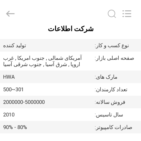
Shenzhen
Hwalon
Electronic
Co.,
Ltd..
All
شرکت اطلاعات
Rights
خانه
Reserved.
نوع کسب و کار:
تولید کننده
محصولات
صفحه اصلی بازار:
آمریکای شمالی , جنوب امریکا , غرب
اروپا , شرق آسیا , جنوب شرقی آسیا
درباره
مارک های:
HWA
ما
تعداد کارمندان:
301~500
فروش سالانه:
2000000-5000000
بازدید
از
سال تاسیس:
2010
کارخانه
صادرات کامپیوتر:
80% - 90%