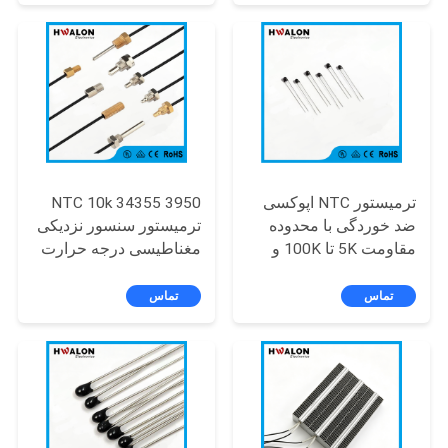
سایت
کور و صاف کننده قطعات
هسته الکتریکی
سیاست
حفظ
حریم
خصوصی
ترمیستور NTC اپوکسی
NTC 10k 34355 3950
ضد خوردگی با محدوده
ترمیستور سنسور نزدیکی
مقاومت 5K تا 100K و
مغناطیسی درجه حرارت
مقاومت عالی در برابر
بسیار حساس -40 ~ 200
رطوبت برای ذخیره انرژی
° C پوسته فولاد ضد زنگ
تماس
تماس
در فضای باز
برای تهویه مطبوع و لوازم
خانگی