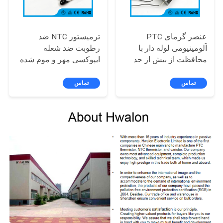
عنصر گرمای PTC
ترمیستور NTC ضد
آلومینیومی لوله دار با
رطوبت ضد شعله
محافظت از بیش از حد
ایپوکسی مهر و موم شده
برای کاربردهای صنعتی
با مقاومت 10K Ohm
برای آبگرمکن و قهوه ساز
تماس
تماس