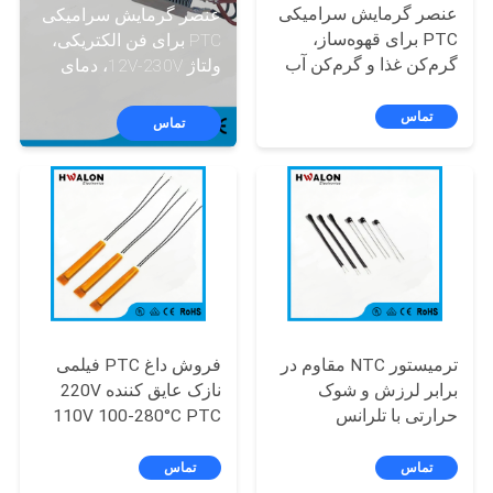
کنترل
عنصر گرمایش سرامیکی
عنصر گرمایش سرامیکی
PTC برای قهوه‌ساز،
PTC برای فن الکتریکی،
کیفیت
گرم‌کن غذا و گرم‌کن آب
ولتاژ 12V-230V، دمای
12 ولت، 24 ولت، 48
ثابت 80-240 °C، قدرت
ولت، 72 ولت، 100 ولت،
50-800W، دمای خود
با
تماس
تماس
120 ولت، 240 ولت
محدود با حفاظت از گرم
ما
شدن بیش از حد
تماس
بگیرید
اخبار
ترمیستور NTC مقاوم در
فروش داغ PTC فیلمی
درخواست
برابر لرزش و شوک
نازک عایق کننده 220V
قیمت
حرارتی با تلرانس
110V 100-280°C PTC
مقاومت 2% و عمر
ترمیستور فیلمی نازک
طولانی برای تهویه مطبوع
عایق کننده عنصر
تماس
تماس
نقشه
و تبرید
گرمایشی برای موهای