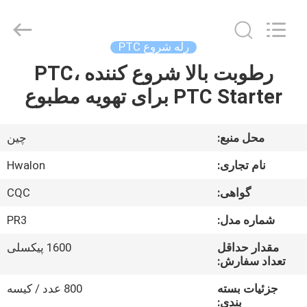
Shenzhen
Hwalon
Electronic
Co.,
Ltd..
رله شروع PTC
All
Rights
رطوبت بالا شروع کننده PTC،
خانه
Reserved.
PTC Starter برای تهویه مطبوع
محصولات
محل منبع:
چین
درباره
نام تجاری:
Hwalon
ما
گواهی:
CQC
شماره مدل:
PR3
بازدید
از
مقدار حداقل
1600 پیکسلی
تعداد سفارش:
کارخانه
جزئیات بسته
800 عدد / کیسه
بندی: