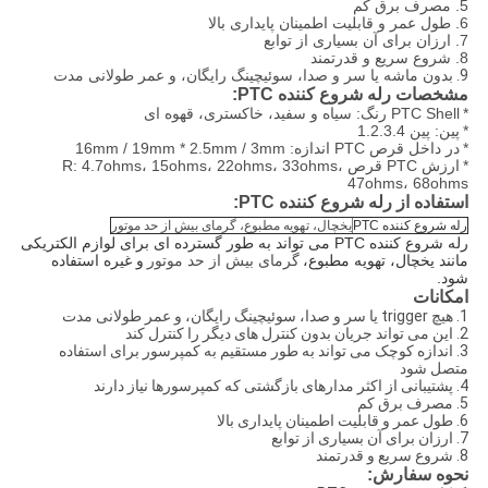
5. مصرف برق کم
6. طول عمر و قابلیت اطمینان پایداری بالا
7. ارزان برای آن بسیاری از توابع
8. شروع سریع و قدرتمند
9.
بدون ماشه یا سر و صدا، سوئیچینگ رایگان، و عمر طولانی مدت
مشخصات رله شروع کننده PTC:
*
PTC Shell رنگ: سیاه و سفید، خاکستری، قهوه ای
*
پین: پین 1.2.3.4
*
در داخل قرص PTC اندازه: 16mm / 19mm * 2.5mm / 3mm
*
ارزش PTC قرص R: 4.7ohms، 15ohms، 22ohms، 33ohms،
47ohms، 68ohms
استفاده از رله شروع کننده PTC:
رله شروع کننده PTC
یخچال، تهویه مطبوع، گرمای بیش از حد موتور
رله شروع کننده PTC می تواند به طور گسترده ای برای لوازم الکتریکی
مانند یخچال، تهویه مطبوع،
گرمای بیش از حد موتور
و غیره استفاده
شود.
امکانات
1. هیچ trigger یا سر و صدا، سوئیچینگ رایگان، و عمر طولانی مدت
2. این می تواند جریان بدون کنترل های دیگر را کنترل کند
3. اندازه کوچک می تواند به طور مستقیم به کمپرسور برای استفاده
متصل شود
4. پشتیبانی از اکثر مدارهای بازگشتی که کمپرسورها نیاز دارند
5. مصرف برق کم
6. طول عمر و قابلیت اطمینان پایداری بالا
7. ارزان برای آن بسیاری از توابع
8. شروع سریع و قدرتمند
نحوه سفارش: