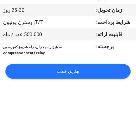
کنترل
زمان تحویل:
25-30 روز
کیفیت
شرایط پرداخت:
T/T, وسترن یونیون
با
قابلیت ارائه:
500،000 عدد / ماه
ما
برجسته:
,
سوئیچ رله یخچال، رله شروع کمپرسور
تماس
compressor start relay
بگیرید
بهترین قیمت
اخبار
درخواست
قیمت
نقشه