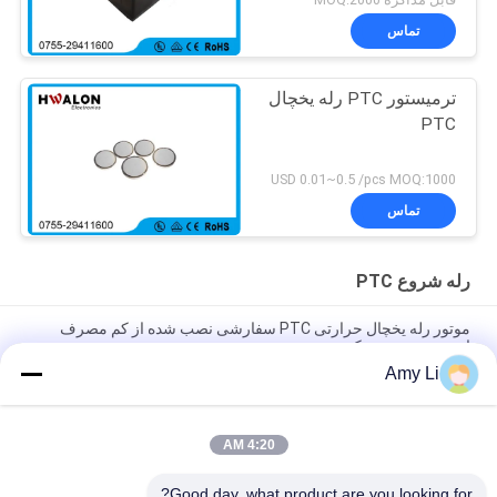
تماس
ترمیستور PTC رله یخچال
PTC
USD 0.01~0.5 /pcs MOQ:1000
تماس
رله شروع PTC
موتور رله یخچال حرارتی PTC سفارشی نصب شده از کم مصرف
انرژی شروع می کند
Amy Li
ترمیستور سیاه PTC رله شروع کننده 22ohms 33ohms حجم کم طول
عمر یخچال و فریزر
4:20 AM
رله پایدار PTC موتور Starter یخچال کامپوزر موتور شروع برنامه
19mm 33ohms
Good day, what product are you looking for?