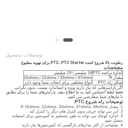
سایت
سیاست
حفظ
حریم
خصوصی
توضیحات محصول
رطوبت بالا شروع کننده PTC، PTC Starter برای تهویه مطبوع
مشخصات
اندازه تراشه PTC
16 میلیمتر / 19 میلیمتر
مقدار R
15ohms / 22ohms / 33ohms / 47ohms
شکل رله PTC
انواع مختلفی برای انتخاب شما وجود دارد
اگر پارامترهایی که نیاز دارید ویژه و استاندارد نیست، بدون نگرانی.
فقط لطفا احساس کنید به ما اطلاع دهید.
پارامترهای شما را برای تطابق
با نیازهای شما سفارشی می کنیم.
توضیحات رله شروع PTC:
1. مقدار R 15ohms، 22ohms، 33ohms، 47ohms، 68ohms
2. این می تواند جریان بدون کنترل های دیگر را کنترل کند
3. اندازه کوچک می تواند به طور مستقیم به کمپرسور برای استفاده
متصل شود
4. پشتیبانی از اکثر مدارهای بازگشتی که کمپرسورها نیاز دارند