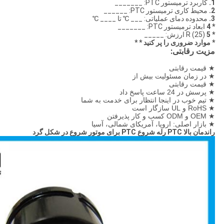
1.
کاربرد ترمیستور PTC: _______
2.
محیط کاری ترمیستور PTC: ______
3.
محدوده دمای عملیاتی: ___ ℃ تا ____ ℃
* 4
ابعاد ترمیستور PTC: _______
* 5
R (25) ارزش: _____
*
موارد ضروری را
پر کنید
* *
مزیت رقابتی:
★ قیمت رقابتی
★ در زمان مسئولیت بیش از
★ قیمت رقابتی
★ پرسش در 24 ساعت پاسخ داد
★ تیم خوب در اینجا انتظار برای خدمت به شما
★ RoHS و UL سازگار است
★ OEM و ODM کسب و کار پذیرفتن
★ بازار اصلی: اروپا، آمریکای شمالی، آسیا
راندمان بالا PTC رله شروع PTC برای موتور شروع در شکل گرد