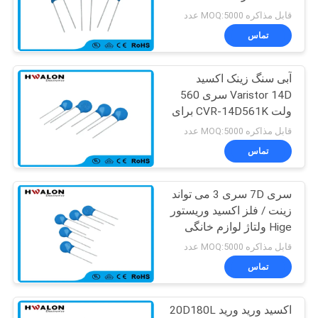
05D681K
سایت
قابل مذاکره MOQ:5000 عدد
تماس
30
سیاست
آبی سنگ زینک اکسید
حفظ
PTC آبگرمکن
Varistor 14D سری 560
حریم
ولت CVR-14D561K برای
کامپیوتر
خصوصی
قابل مذاکره MOQ:5000 عدد
تماس
سری 7D سری 3 می تواند
148
زینت / فلز اکسید وریستور
Hige ولتاژ لوازم خانگی
عنصر گرمایش PTC
قابل مذاکره MOQ:5000 عدد
تماس
اکسید ورید ورید 20D180L