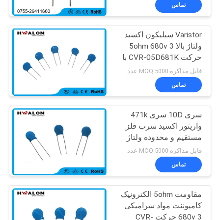
کنترل
تماس
کیفیت
Varistor سیلیکون اکسید
197
ولتاژ بالا 5ohm 680v 3
با
حرکت CVR-05D681K با
PTC سرامیک هوای
ما
سرب مستقیم
قابل مذاکره MOQ:5000 عدد
بخار
تماس
تماس
بگیرید
سری 10D سری 471k
واریتور اکسید سرب فلز
اخبار
مستقیم و محدوده ولتاژ
58
عامل گسترده
قابل مذاکره MOQ:5000 عدد
درخواست
تماس
بخاری هوا سرامیک
قیمت
مقاومت 5ohm الکترونیک
کامپوننت مواد سرامیکی
نقشه
680v 3 حرکت CVR-