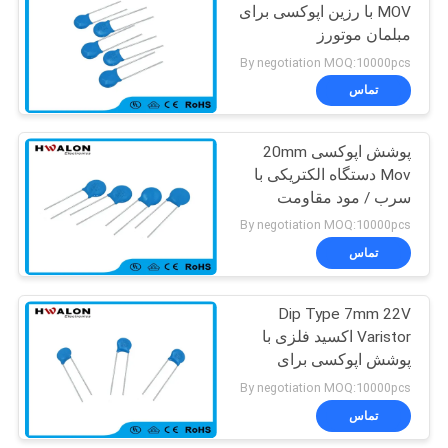
MOV با رزین اپوکسی برای
مبلمان موتورز
41
By negotiation MOQ:10000pcs
ترمستور محدود کننده
تماس
جریان ورودی NTC
پوشش اپوکسی 20mm
Mov دستگاه الکتریکی با
سرب / مود مقاومت
مقاومت نورپردازی
By negotiation MOQ:10000pcs
تماس
60
سنسور دمای
Dip Type 7mm 22V
Varistor اکسید فلزی با
ترمیستور NTC
پوشش اپوکسی برای
مبلمان موتورز
By negotiation MOQ:10000pcs
تماس