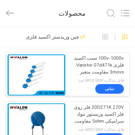
Shenzhen
Hwalon
Electronic
محصولات
Co.,
Ltd..
All
Rights
خانه
Reserved.
128
چین وریدستر اکسید فلزی
PTC سرامیک گرم
محصولات
کننده
100v-1000v تست اکسید
فلزی Varistor 07d471k
درباره
3movs مقاومت متغیر
ما
برای حفاظت موتور
قابل مذاکره MOQ:5000 عدد
تماس
40
بازدید
20D271K 270V فلز روی
از
MCH سرامیک بخاری
فلز اکسید وریستور مواد
کارخانه
سرامیکی 5ohm مقاومت
قابل مذاکره MOQ:5000 عدد