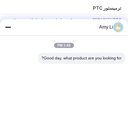
ترمیستور PTC
250V 265V PTC ترمیستور برای محافظت در برابر اضافه و بیش از حد
Amy Li
قایق آلومینیومی PTC گرمایش القایی ترمیستور ولتاژ عامل برای قهوه
ساز
1:48 PM
تهویه مطبوع PTC Thermal Resistor Ceramic شروع استفاده از
یخچال و فریزر رله
Good day, what product are you looking for?
دسته بندی های محبوب
همه
PTC سرامیک گرم 
MCH سرامیک بخاری
کننده
PTC سرامیک هوای 
بخاری هوا سرامیک
بخار
عنصر گرمایش PTC
PTC آبگرمکن