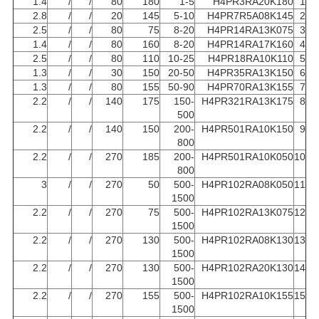
1.4
/
/
80
180
1-5
H4PR3RA20K180
1
2.8
/
/
20
145
5-10
H4PR7R5A08K145
2
2.5
/
/
80
75
8-20
H4PR14RA13K075
3
1.4
/
/
80
160
8-20
H4PR14RA17K160
4
2.5
/
/
80
110
10-25
H4PR18RA10K110
5
1.3
/
/
30
150
20-50
H4PR35RA13K150
6
1.3
/
/
80
155
50-90
H4PR70RA13K155
7
2.2
/
/
140
175
150-
H4PR321RA13K175
8
500
2.2
/
/
140
150
200-
H4PR501RA10K150
9
800
2.2
/
/
270
185
200-
H4PR501RA10K050
10
800
3
/
/
270
50
500-
H4PR102RA08K050
11
1500
2.2
/
/
270
75
500-
H4PR102RA13K075
12
1500
2.2
/
/
270
130
500-
H4PR102RA08K130
13
1500
2.2
/
/
270
130
500-
H4PR102RA20K130
14
1500
2.2
/
/
270
155
500-
H4PR102RA10K155
15
1500