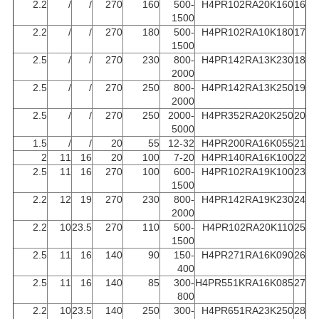
2.2
/
/
270
160
500-
H4PR102RA20K160
16
1500
2.2
/
/
270
180
500-
H4PR102RA10K180
17
1500
2.5
/
/
270
230
800-
H4PR142RA13K230
18
2000
2.5
/
/
270
250
800-
H4PR142RA13K250
19
2000
2.5
/
/
270
250
2000-
H4PR352RA20K250
20
5000
1.5
/
/
20
55
12-32
H4PR200RA16K055
21
2
11
16
20
100
7-20
H4PR140RA16K100
22
2.5
11
16
270
100
600-
H4PR102RA19K100
23
1500
2.2
12
19
270
230
800-
H4PR142RA19K230
24
2000
2.2
10
23.5
270
110
500-
H4PR102RA20K110
25
1500
2.5
11
16
140
90
150-
H4PR271RA16K090
26
400
2.5
11
16
140
85
300-
H4PR551KRA16K085
27
800
2.2
10
23.5
140
250
300-
H4PR651RA23K250
28