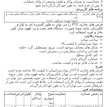
5. حساسیت به نوسان ولتاژ و طیف وسیعی از ولتاژ عملیاتی
6. پس از عدم تایید، به طور خودکار بازگردانده شود
برنامه های کاربردی:
قرص های بخاری
دستگاه های قهوه ساز، دستگاه های بخار، دستگاه های پخت و
PTC
پز،
سونا چهره، مرطوب کننده
قرص های بخاری PTC را می توان به طور گسترده ای به لوازم
الکتریکی مانند سونا صورت، دستگاه های پخت و پز، قهوه ساز، آهن
بخار و غیره استفاده کرد.
مزیت رقابتی:
ساخت ساده
مواد سرامیکی با کیفیت بالا
شکل های مختلف موجود است: مربع، مستطیل، گرد، حلقه
طراحی و اندازه سفارشی در دسترس است
کف کامل سطح
عملکرد گرمای پایدار
خدمات قابل توجه و قیمت مناسب
شرح:
قرص های بخاری PTC از مواد سرامیکی با کیفیت بالا ساخته شده است
که به طور گسترده ای در موارد الکترونیکی مانند قهوه ساز، بخار، سونا
صورت، مرطوب کننده، و غیره نیز استفاده می شود. همچنین می توان در
طیف وسیعی از ولتاژ کارکرد استفاده کرد. نقاط قوت این است که پس از
غیرفعال شدن، می توان آن را به طور خودکار بازگرداند.
مشخصات فنی:
نه
بخش شماره
مقاومت
موج
ولتاژ
طول
عرض
ضخامت
سواری.
حداکثر
دما