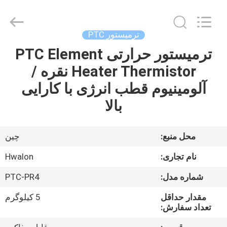
Shenzhen
Hwalon
Electronic
Co.,
Ltd..
ترمیستور PTC
All
Rights
ترمیستور حرارتی PTC Element
خانه
Reserved.
Heater Thermistor نقره /
محصولات
آلومینیوم قطب انرژی با کارایی
بالا
درباره
ما
محل منبع:
چین
نام تجاری:
Hwalon
بازدید
شماره مدل:
PTC-PR4
از
مقدار حداقل
5 کیلوگرم
کارخانه
تعداد سفارش: