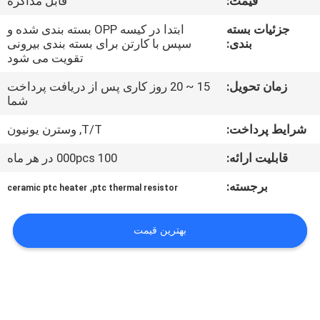
قیمت:
قابل مذاکره
کنترل
جزئیات بسته
ابتدا در کیسه OPP بسته بندی شده و
کیفیت
بندی:
سپس با کارتن برای بسته بندی بیرونی
تقویت می شود
با
زمان تحویل:
15 ~ 20 روز کاری پس از دریافت پرداخت
ما
شما
تماس
شرایط پرداخت:
T/T, وسترن یونیون
بگیرید
قابلیت ارائه:
100 000pcs در هر ماه
برجسته:
,
ceramic ptc heater
ptc thermal resistor
اخبار
بهترین قیمت
درخواست
قیمت
نقشه