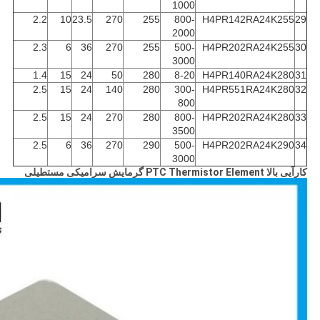
1000
2.2
10
23.5
270
255
800-
H4PR142RA24K255
29
2000
2.3
6
36
270
255
500-
H4PR202RA24K255
30
3000
1.4
15
24
50
280
8-20
H4PR140RA24K280
31
2.5
15
24
140
280
300-
H4PR551RA24K280
32
800
2.5
15
24
270
280
800-
H4PR202RA24K280
33
3500
2.5
6
36
270
290
500-
H4PR202RA24K290
34
3000
کارآیی بالا PTC Thermistor Element گرمایش سرامیکی مستطیلی