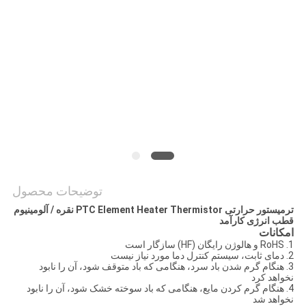
سایت
سیاست
حفظ
حریم
خصوصی
توضیحات محصول
ترمیستور حرارتی PTC Element Heater Thermistor نقره / آلومینیوم
قطب انرژی کارآمد
امکانات
1. RoHS و هالوژن رایگان (HF) سازگار است
2. دمای ثابت، سیستم کنترل دما مورد نیاز نیست
3. هنگام گرم شدن باد سرد، هنگامی که باد متوقف شود، آن را نابود
نخواهد کرد
4. هنگام گرم کردن مایع، هنگامی که باد سوخته خشک شود، آن را نابود
نخواهد شد