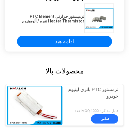
ترمیستور حرارتی PTC Element
Heater Thermistor نقره / آلومینیوم
قطب انرژی با کارایی بالا
ادامه هید
محصولات بالا
ترمستور PTC باتری لیتیوم
خودرو
قابل مذاکره MOQ:1000 عدد
تماس